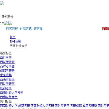
其他高校
分享：
购买流程
|
付款方式
|
留言板
西南
首页
TAG标签
西南财经大学
最新标签
西财考研
西财考研网
西财考研圈
成都考研群
考研成都
西南财经班
西财考研率
成都考研
西南财经大学考研
西南财经大学
热门标签
西南财经大学
成都考研
西南财经大学考研
西财考研率
考研成都
成都考研群
西财考