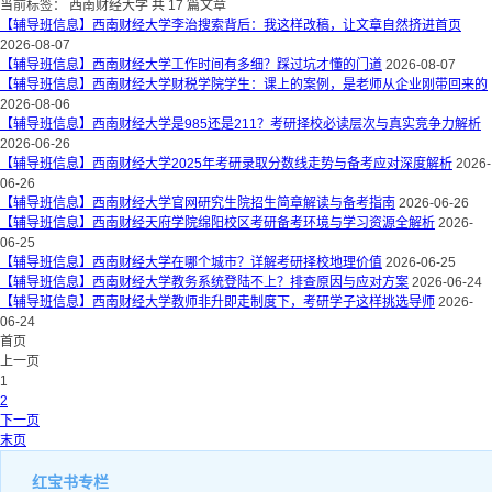
当前标签：
西南财经大学
共 17 篇文章
【辅导班信息】西南财经大学李治搜索背后：我这样改稿，让文章自然挤进首页
2026-08-07
【辅导班信息】西南财经大学工作时间有多细？踩过坑才懂的门道
2026-08-07
【辅导班信息】西南财经大学财税学院学生：课上的案例，是老师从企业刚带回来的
2026-08-06
【辅导班信息】西南财经大学是985还是211？考研择校必读层次与真实竞争力解析
2026-06-26
【辅导班信息】西南财经大学2025年考研录取分数线走势与备考应对深度解析
2026-
06-26
【辅导班信息】西南财经大学官网研究生院招生简章解读与备考指南
2026-06-26
【辅导班信息】西南财经天府学院绵阳校区考研备考环境与学习资源全解析
2026-
06-25
【辅导班信息】西南财经大学在哪个城市？详解考研择校地理价值
2026-06-25
【辅导班信息】西南财经大学教务系统登陆不上？排查原因与应对方案
2026-06-24
【辅导班信息】西南财经大学教师非升即走制度下，考研学子这样挑选导师
2026-
06-24
首页
上一页
1
2
下一页
末页
红宝书专栏