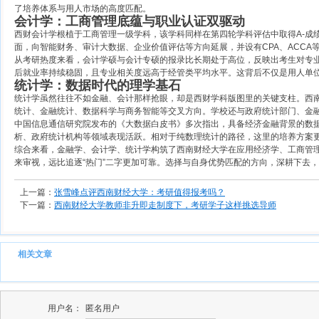
了培养体系与用人市场的高度匹配。
会计学：工商管理底蕴与职业认证双驱动
西财会计学根植于工商管理一级学科，该学科同样在第四轮学科评估中取得A-成
面，向智能财务、审计大数据、企业价值评估等方向延展，并设有CPA、ACCA
从考研热度来看，会计学硕与会计专硕的报录比长期处于高位，反映出考生对专业
后就业率持续稳固，且专业相关度远高于经管类平均水平。这背后不仅是用人单
统计学：数据时代的理学基石
统计学虽然往往不如金融、会计那样抢眼，却是西财学科版图里的关键支柱。西
统计、金融统计、数据科学与商务智能等交叉方向。学校还与政府统计部门、金
中国信息通信研究院发布的《大数据白皮书》多次指出，具备经济金融背景的数
析、政府统计机构等领域表现活跃。相对于纯数理统计的路径，这里的培养方案
综合来看，金融学、会计学、统计学构筑了西南财经大学在应用经济学、工商管
来审视，远比追逐“热门”二字更加可靠。选择与自身优势匹配的方向，深耕下去
上一篇：
张雪峰点评西南财经大学：考研值得报考吗？
下一篇：
西南财经大学教师非升即走制度下，考研学子这样挑选导师
相关文章
用户名：
匿名用户