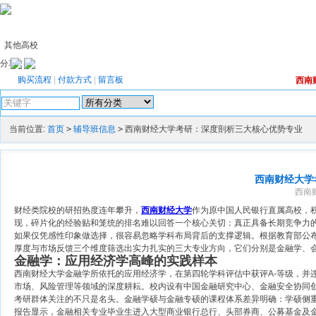
其他高校
分享：
购买流程
|
付款方式
|
留言板
西南
高级搜索
当前位置:
首页
>
辅导班信息
>
西南财经大学考研：深度剖析三大核心优势专业
西南财经大学
西南财
财经类院校的研招热度连年攀升，
西南财经大学
作为原中国人民银行直属高校，
现，碎片化的经验贴和笼统的排名难以回答一个核心关切：真正具备长期竞争力的
如果仅凭感性印象做选择，很容易忽略学科布局背后的支撑逻辑。根据教育部公布
厚度与市场反馈三个维度筛选出实力扎实的三大专业方向，它们分别是金融学、
金融学：应用经济学高峰的实践样本
西南财经大学金融学所依托的应用经济学，在第四轮学科评估中获评A-等级，并
市场、风险管理等领域的深度耕耘。校内设有中国金融研究中心、金融安全协同
考研群体关注的不只是名头。金融学硕与金融专硕的课程体系差异明确：学硕侧
报告显示，金融相关专业毕业生进入大型商业银行总行、头部券商、公募基金及