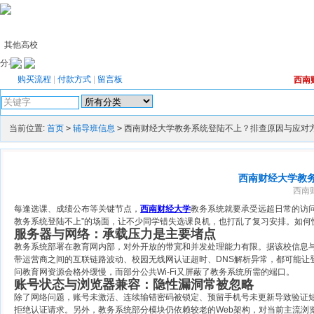
其他高校
分享：
购买流程
|
付款方式
|
留言板
西南
高级搜索
当前位置:
首页
>
辅导班信息
>
西南财经大学教务系统登陆不上？排查原因与应对
西南财经大学教
西南财
每逢选课、成绩公布等关键节点，
西南财经大学
教务系统就要承受远超日常的访问
教务系统登陆不上”的场面，让不少同学错失选课良机，也打乱了复习安排。如何
服务器与网络：承载压力是主要堵点
教务系统部署在教育网内部，对外开放的带宽和并发处理能力有限。据该校信息
带运营商之间的互联链路波动、校园无线网认证超时、DNS解析异常，都可能让
问教育网资源会格外缓慢，而部分公共Wi-Fi又屏蔽了教务系统所需的端口。
账号状态与浏览器兼容：隐性漏洞常被忽略
除了网络问题，账号未激活、连续输错密码被锁定、预留手机号未更新导致验证
拒绝认证请求。另外，教务系统部分模块仍依赖较老的Web架构，对当前主流浏览器（