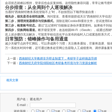
会话状态就难以维持，登录后也会反复掉线。这些隐性兼容问题，常常让账号密
分步排查：从全局到个人逐项解决
当遇到“西南财经教务系统登陆不上”时，不妨按照以下顺序快速自查：
领先步，核实是否全校性故障。
询问室友、查看班级群或关注“西南财经大学信息
第二步，清理浏览器缓存与切换模式。
清除近期Cookie和缓存文件，尝试使用
第三步，检查账号状态。
通过“忘记密码”功能验证身份并重置密码。如果收不到
第四步，切换网络通道。
断开寝室宽带，改连校园Wi-Fi（iSwufe），或通
若上述步骤仍无法解决，可留意学校信息化平台发布的临时入口或紧急联系方式
日常预防：错峰操作与备用通道
减少关键节点的手忙脚乱，可以养成两个习惯：关注教务通知，尽量将选课、报名
万一系统长时间中断，还可通过教务处官网公告获取人工成绩查询、调停课备案
上一篇：
西南财经大学教师非升即走制度下，考研学子这样挑选导师
下一篇：
西南财经天府学院绵阳校区考研备考环境与学习资源全解析
相关文章
用户名：
匿名用户
E-mail：
评价等级：